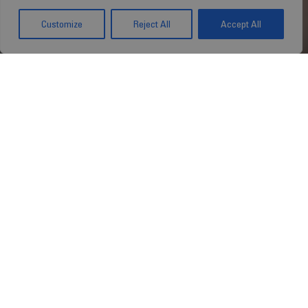
Customize
Reject All
Accept All
Wir sind mehr als
nur ein Arbeitsplatz!
Bei Stragen können Sie sich in einem
spannenden Unternehmen entfalten,
das Ihnen die Chance bietet, Ihre
beruflichen Fähigkeiten zu