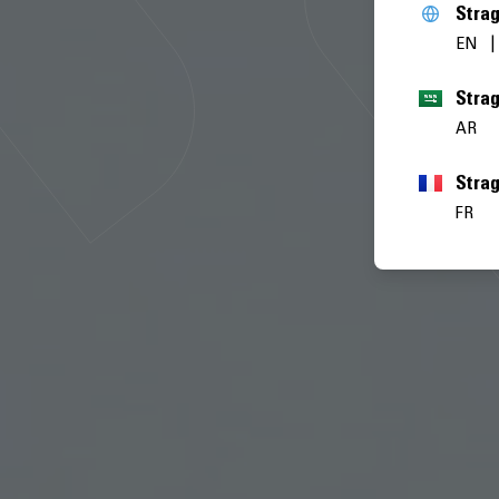
Stra
EN
AR
Stra
FR