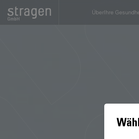
Über
Ihre Gesundhe
GmbH
Wähl