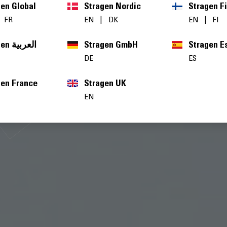
gen Global
Stragen Nordic
Stragen F
|
FR
EN
|
DK
EN
|
FI
Stragen العربية
Stragen GmbH
Stragen E
DE
ES
gen France
Stragen UK
EN