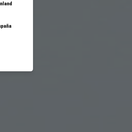
inland
spaña